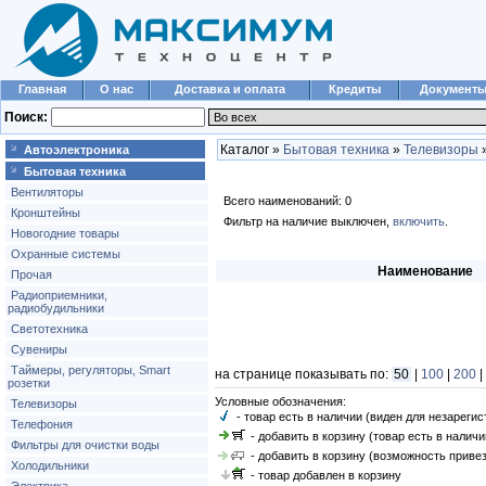
Главная
О нас
Доставка и оплата
Кредиты
Документ
Поиск:
Каталог »
Бытовая техника
»
Телевизоры
Автоэлектроника
Бытовая техника
Вентиляторы
Всего наименований: 0
Кронштейны
Фильтр на наличие выключен,
включить
.
Новогодние товары
Охранные системы
Наименование
Прочая
Радиоприемники,
радиобудильники
Светотехника
Сувениры
Таймеры, регуляторы, Smart
на странице показывать по:
50
|
100
|
200
|
розетки
Условные обозначения:
Телевизоры
- товар есть в наличии (виден для незареги
Телефония
- добавить в корзину (товар есть в наличи
Фильтры для очистки воды
- добавить в корзину (возможность привез
Холодильники
- товар добавлен в корзину