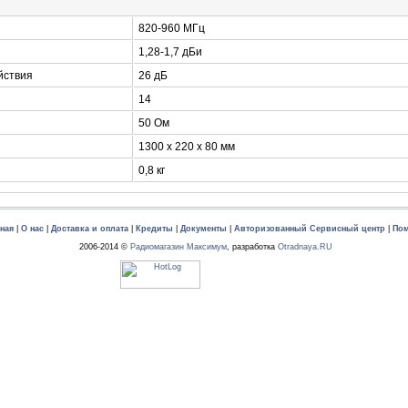
820-960 МГц
1,28-1,7 дБи
йствия
26 дБ
14
50 Ом
1300 х 220 х 80 мм
0,8 кг
ная
|
О нас
|
Доставка и оплата
|
Кредиты
|
Документы
|
Авторизованный Сервисный центр
|
По
2006-2014 ©
Радиомагазин Максимум
, разработка
Otradnaya.RU