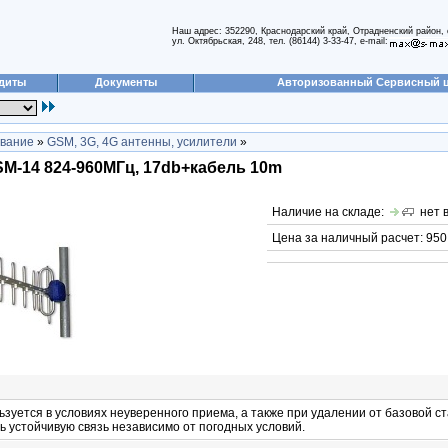
Наш адрес: 352290, Краснодарский край, Отрадненский район, 
ул. Октябрьская, 248, тел. (86144) 3-33-47, e-mail:
диты
Документы
Авторизованный Сервисный 
вание
»
GSM, 3G, 4G антенны, усилители
»
M-14 824-960МГц, 17db+кабель 10m
Наличие на складе:
нет 
Цена за наличный расчет: 950.
уется в условиях неуверенного приема, а также при удалении от базовой ст
 устойчивую связь независимо от погодных условий.