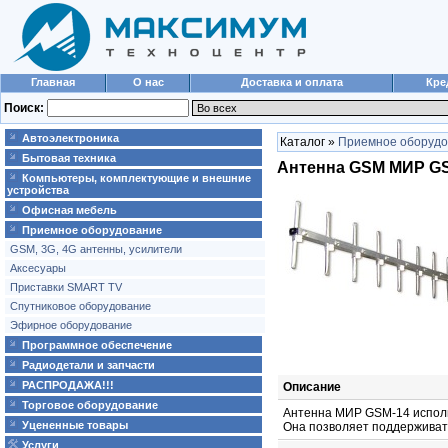
Главная
О нас
Доставка и оплата
Кре
Поиск:
Автоэлектроника
Каталог »
Приемное оборудо
Бытовая техника
Антенна GSM МИР GS
Компьютеры, комплектующие и внешние
устройства
Офисная мебель
Приемное оборудование
GSM, 3G, 4G антенны, усилители
Аксесуары
Приставки SMART TV
Спутниковое оборудование
Эфирное оборудование
Программное обеспечение
Радиодетали и запчасти
РАСПРОДАЖА!!!
Описание
Торговое оборудование
Антенна МИР GSM-14 использ
Уцененные товары
Она позволяет поддерживать
Услуги