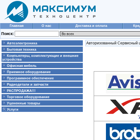
Главная
О нас
Доставка и оплата
Кре
Поиск:
Авторизованный Сервисный 
Автоэлектроника
Бытовая техника
Компьютеры, комплектующие и внешние
устройства
Офисная мебель
Приемное оборудование
Программное обеспечение
Радиодетали и запчасти
РАСПРОДАЖА!!!
Торговое оборудование
Уцененные товары
Услуги