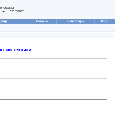
ст. Отрадная,
,
центр
Помощь
Регистрация
Вход
антии техники