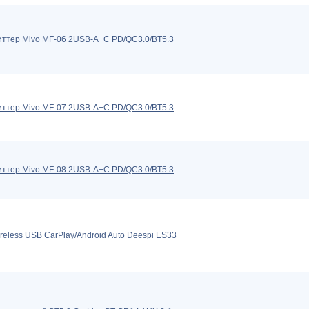
ттер Mivo MF-06 2USB-A+C PD/QC3.0/BT5.3
ттер Mivo MF-07 2USB-A+C PD/QC3.0/BT5.3
ттер Mivo MF-08 2USB-A+C PD/QC3.0/BT5.3
reless USB CarPlay/Android Auto Deespi ES33