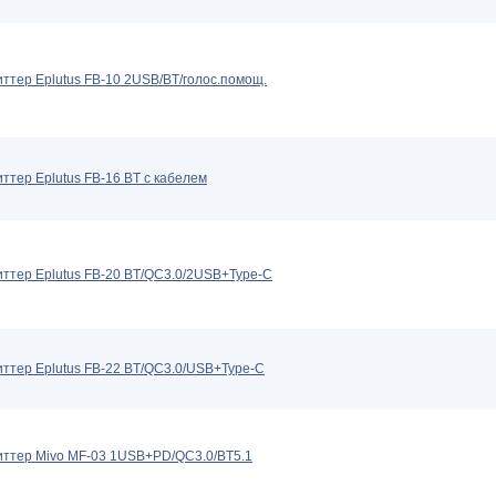
ттер Eplutus FB-10 2USB/BT/голос.помощ.
ттер Eplutus FB-16 BT с кабелем
ттер Eplutus FB-20 BT/QC3.0/2USB+Type-C
ттер Eplutus FB-22 BT/QC3.0/USB+Type-C
ттер Mivo MF-03 1USB+PD/QC3.0/BT5.1