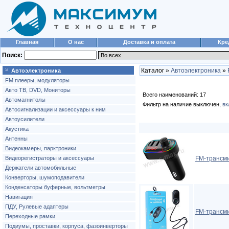
Главная
О нас
Доставка и оплата
Кре
Поиск:
Каталог »
Автоэлектроника
»
Автоэлектроника
FM плееры, модуляторы
Авто ТВ, DVD, Мониторы
Всего наименований: 17
Автомагнитолы
Фильтр на наличие выключен,
вк
Автосигнализации и аксессуары к ним
Автоусилители
Акустика
Антенны
Видеокамеры, парктроники
Видеорегистраторы и аксессуары
FM-трансм
Держатели автомобильные
Конверторы, шумоподавители
Конденсаторы буферные, вольтметры
Навигация
ПДУ, Рулевые адаптеры
FM-трансми
Переходные рамки
Подиумы, проставки, корпуса, фазоинверторы