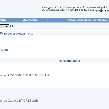
Наш адрес: 352290, Краснодарский край, Отрадненский район, 
ул. Октябрьская, 248, тел. (86144) 3-33-47, e-mail:
диты
Документы
Авторизованный Сервисный 
FM плееры, модуляторы
лючить
.
Наименование
иттер ACV FMT-128B BT5.0/USB-A+C
ттер CarLive BT-CR15 USB