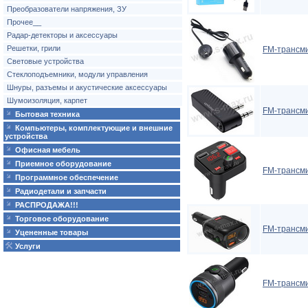
Преобразователи напряжения, ЗУ
Прочее__
Радар-детекторы и аксессуары
Решетки, грили
FM-трансми
Световые устройства
Стеклоподъемники, модули управления
Шнуры, разъемы и акустические аксессуары
Шумоизоляция, карпет
FM-трансми
Бытовая техника
Компьютеры, комплектующие и внешние
устройства
Офисная мебель
Приемное оборудование
FM-трансми
Программное обеспечение
Радиодетали и запчасти
РАСПРОДАЖА!!!
Торговое оборудование
FM-трансми
Уцененные товары
Услуги
FM-трансми