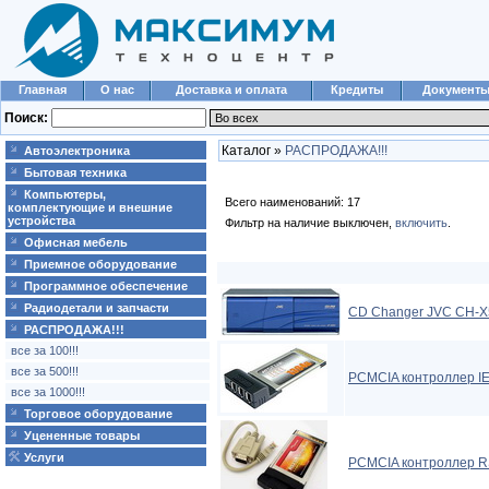
Главная
О нас
Доставка и оплата
Кредиты
Документ
Поиск:
Каталог »
РАСПРОДАЖА!!!
Автоэлектроника
Бытовая техника
Компьютеры,
Всего наименований: 17
комплектующие и внешние
устройства
Фильтр на наличие выключен,
включить
.
Офисная мебель
Приемное оборудование
Программное обеспечение
Радиодетали и запчасти
CD Changer JVC CH-X
РАСПРОДАЖА!!!
все за 100!!!
все за 500!!!
PCMCIA контроллер IE
все за 1000!!!
Торговое оборудование
Уцененные товары
Услуги
PCMCIA контроллер RS