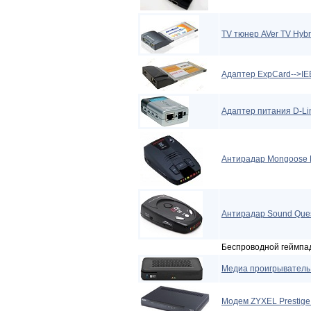
TV тюнер AVer TV Hyb
Адаптер ExpCard-->IE
Адаптер питания D-Li
Антирадар Mongoose 
Антирадар Sound Ques
Беспроводной геймп
Медиа проигрыватель
Модем ZYXEL Prestige