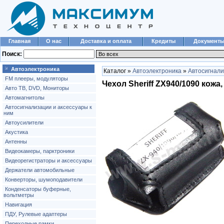
Главная
О нас
Доставка и оплата
Кредиты
Документ
Поиск:
Автоэлектроника
Каталог »
Автоэлектроника
»
Автосигнали
FM плееры, модуляторы
Чехол Sheriff ZX940/1090 кожа
Авто ТВ, DVD, Мониторы
Автомагнитолы
Автосигнализации и аксессуары к
ним
Автоусилители
Акустика
Антенны
Видеокамеры, парктроники
Видеорегистраторы и аксессуары
Держатели автомобильные
Конверторы, шумоподавители
Конденсаторы буферные,
вольтметры
Навигация
ПДУ, Рулевые адаптеры
Переходные рамки