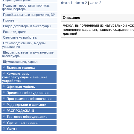
Фото 1
|
Фото 2
|
Фото 3
Подиумы, проставки, корпуса,
фазоинверторы
Преобразователи напряжения, ЗУ
Описание
Прочее__
Чехол, выполненный из натуральной кожи
Радар-детекторы и аксессуары
появления царапин, надолго сохраняя пе
Решетки, грили
дисплей.
Световые устройства
Стеклоподъемники, модули
управления
Шнуры, разъемы и акустические
аксессуары
Шумоизоляция, карпет
Бытовая техника
Компьютеры,
комплектующие и внешние
устройства
Офисная мебель
Приемное оборудование
Программное обеспечение
Радиодетали и запчасти
РАСПРОДАЖА!!!
Торговое оборудование
Уцененные товары
Услуги