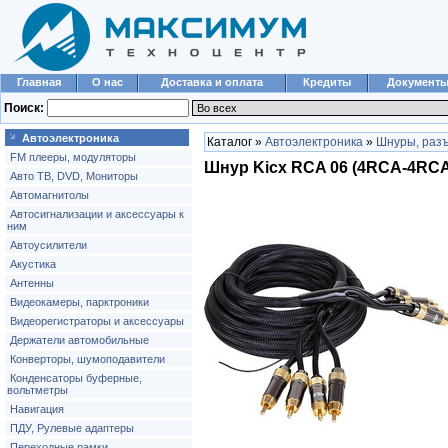
Главная
О нас
Доставка и оплата
Кредиты
Документ
Поиск:
Автоэлектроника
Каталог »
Автоэлектроника
»
Шнуры, разъ
FM плееры, модуляторы
Шнур Kicx RCA 06 (4RCA-4RC
Авто ТВ, DVD, Мониторы
Автомагнитолы
Автосигнализации и аксессуары к
ним
Автоусилители
Акустика
Антенны
Видеокамеры, парктроники
Видеорегистраторы и аксессуары
Держатели автомобильные
Конверторы, шумоподавители
Конденсаторы буферные,
вольтметры
Навигация
ПДУ, Рулевые адаптеры
Переходные рамки