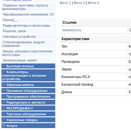
Фото 1
|
Фото 2
|
Фото 3
Подиумы, проставки, корпуса,
фазоинверторы
Преобразователи напряжения, ЗУ
Прочее__
Ссылки
Радар-детекторы и аксессуары
www.kicx.ru
Решетки, грили
Световые устройства
Характеристики
Стеклоподъемники, модули
управления
Тип
М
Шнуры, разъемы и акустические
Изоляция
т
аксессуары
Шумоизоляция, карпет
Проводник
Б
Бытовая техника
Экран
а
Компьютеры,
комплектующие и внешние
Коннекторы RCA
п
устройства
Балансный провод
е
Офисная мебель
Приемное оборудование
Длина
5
Программное обеспечение
Радиодетали и запчасти
РАСПРОДАЖА!!!
Торговое оборудование
Уцененные товары
Услуги