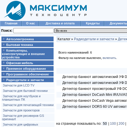
Главная
О нас
Доставка и оплата
Кредиты
Документ
Поиск:
Каталог »
Радиодетали и запчасти
»
Дете
Автоэлектроника
Бытовая техника
Компьютеры,
Всего наименований: 6
комплектующие и внешние
устройства
Фильтр на наличие выключен,
включить
.
Офисная мебель
Приемное оборудование
Программное обеспечение
Детектор банкнот автоматический УФ
Радиодетали и запчасти
Детектор банкнот автоматический УФ
Запчасти для LCD TV
Детектор банкнот просмотровый УФ D
Запчасти для бытовой техники
Детектор банкнот DoCash Mini IR/UV/
Запчасти для ноутбуков и
планшетных ПК
Детектор банкнот DoCash Vega автома
Запчасти для печатающей техники
Детектор банкнот DORS 60 UV автомат
Запчасти для проекторов
Запчасти для ресиверов GS
оригинал!
на странице показывать по:
50
|
100
|
200
|
Запчасти для цифровых