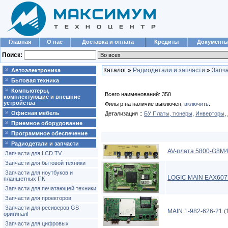
Главная
О нас
Доставка и оплата
Кредиты
Документ
Поиск:
Каталог »
Радиодетали и запчасти
»
Запч
Автоэлектроника
Бытовая техника
Компьютеры,
Всего наименований: 350
комплектующие и внешние
устройства
Фильтр на наличие выключен,
включить
.
Офисная мебель
Детализация ::
БУ Платы, тюнеры
,
Инверторы
,
Приемное оборудование
Программное обеспечение
Радиодетали и запчасти
AV-плата 5800-G8M
Запчасти для LCD TV
Запчасти для бытовой техники
Запчасти для ноутбуков и
LOGIC MAIN EAX60
планшетных ПК
Запчасти для печатающей техники
Запчасти для проекторов
Запчасти для ресиверов GS
MAIN 1-982-626-21 
оригинал!
Запчасти для цифровых