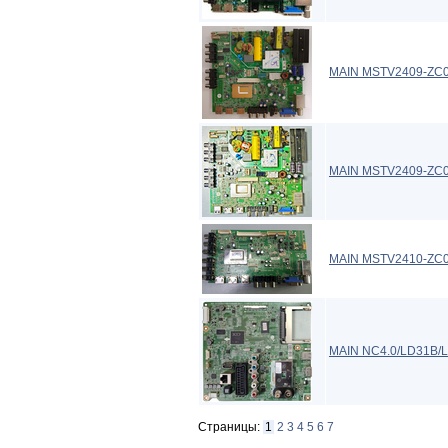
MAIN MSTV2409-ZC01
MAIN MSTV2409-ZC0
MAIN MSTV2410-ZC0
MAIN NC4.0/LD31B/
Страницы:
1
2
3
4
5
6
7