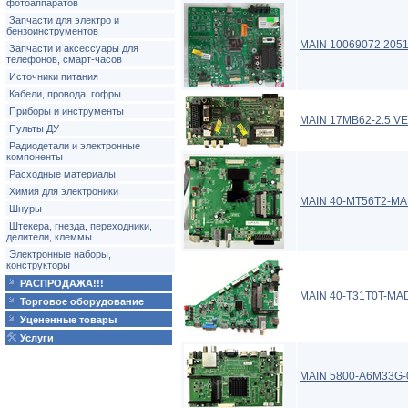
фотоаппаратов
Запчасти для электро и
бензоинструментов
MAIN 10069072 2051
Запчасти и аксессуары для
телефонов, смарт-часов
Источники питания
Кабели, провода, гофры
Приборы и инструменты
MAIN 17MB62-2.5 V
Пульты ДУ
Радиодетали и электронные
компоненты
Расходные материалы____
Химия для электроники
MAIN 40-MT56T2-M
Шнуры
Штекера, гнезда, переходники,
делители, клеммы
Электронные наборы,
конструкторы
РАСПРОДАЖА!!!
MAIN 40-T31T0T-MA
Торговое оборудование
Уцененные товары
Услуги
MAIN 5800-A6M33G-