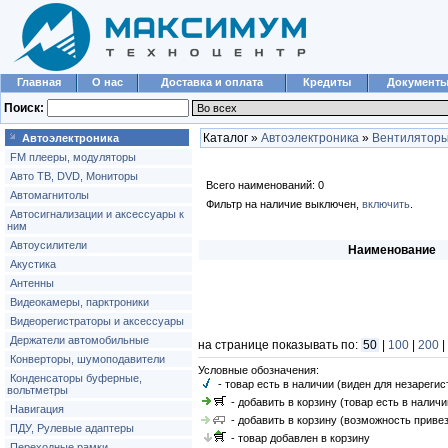
Главная
О нас
Доставка и оплата
Кредиты
Документ
Поиск:
Каталог »
Автоэлектроника
»
Вентилятор
Автоэлектроника
FM плееры, модуляторы
Авто ТВ, DVD, Мониторы
Всего наименований: 0
Автомагнитолы
Фильтр на наличие выключен,
включить
.
Автосигнализации и аксессуары к
ним
Автоусилители
Наименование
Акустика
Антенны
Видеокамеры, парктроники
Видеорегистраторы и аксессуары
Держатели автомобильные
на странице показывать по:
50
|
100
|
200
|
Конверторы, шумоподавители
Условные обозначения:
Конденсаторы буферные,
- товар есть в наличии (виден для незареги
вольтметры
- добавить в корзину (товар есть в наличи
Навигация
- добавить в корзину (возможность привез
ПДУ, Рулевые адаптеры
- товар добавлен в корзину
Переходные рамки