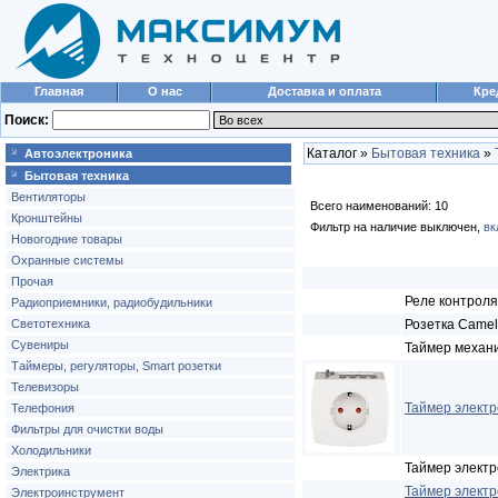
Главная
О нас
Доставка и оплата
Кре
Поиск:
Каталог »
Бытовая техника
»
Автоэлектроника
Бытовая техника
Вентиляторы
Всего наименований: 10
Кронштейны
Фильтр на наличие выключен,
вк
Новогодние товары
Охранные системы
Прочая
Реле контроля
Радиоприемники, радиобудильники
Светотехника
Розетка Camel
Сувениры
Таймер механ
Таймеры, регуляторы, Smart розетки
Телевизоры
Таймер элект
Телефония
Фильтры для очистки воды
Холодильники
Таймер электр
Электрика
Таймер электр
Электроинструмент