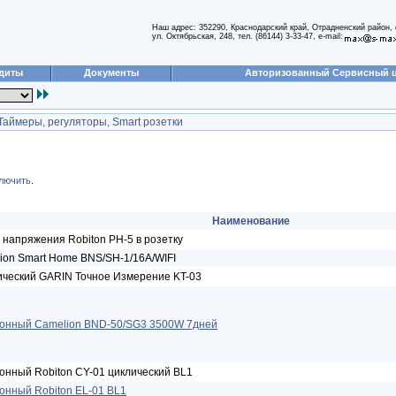
Наш адрес: 352290, Краснодарский край, Отрадненский район, 
ул. Октябрьская, 248, тел. (86144) 3-33-47, e-mail:
диты
Документы
Авторизованный Сервисный 
Таймеры, регуляторы, Smart розетки
лючить
.
Наименование
 напряжения Robiton РН-5 в розетку
ion Smart Home BNS/SH-1/16A/WIFI
ический GARIN Точное Измерение KT-03
ронный Camelion BND-50/SG3 3500W 7дней
онный Robiton CY-01 циклический BL1
онный Robiton EL-01 BL1