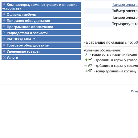
Таймер электр
Компьютеры, комплектующие и внешние
устройства
Таймер электр
Офисная мебель
Таймер электр
Приемное оборудование
Терморегулято
Программное обеспечение
Радиодетали и запчасти
РАСПРОДАЖА!!!
на странице показывать по:
50
Торговое оборудование
Условные обозначения:
Уцененные товары
- товар есть в наличии (виде
Услуги
- добавить в корзину (товар
- добавить в корзину (возмо
- товар добавлен в корзину
Глав