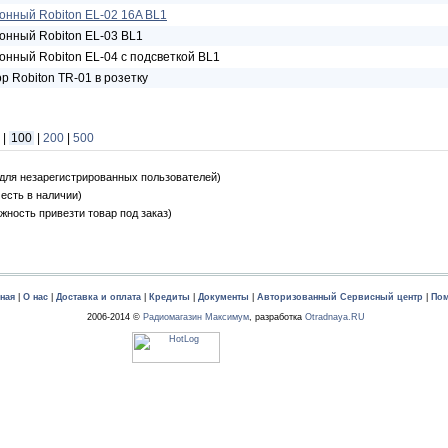
онный Robiton EL-02 16A BL1
онный Robiton EL-03 BL1
онный Robiton EL-04 с подсветкой BL1
р Robiton TR-01 в розетку
|
100
|
200
|
500
н для незарегистрированных пользователей)
 есть в наличии)
жность привезти товар под заказ)
ная
|
О нас
|
Доставка и оплата
|
Кредиты
|
Документы
|
Авторизованный Сервисный центр
|
По
2006-2014 ©
Радиомагазин Максимум
, разработка
Otradnaya.RU