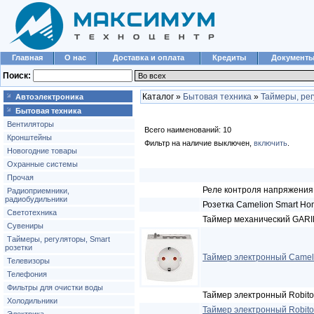
Главная
О нас
Доставка и оплата
Кредиты
Документ
Поиск:
Каталог »
Бытовая техника
»
Таймеры, рег
Автоэлектроника
Бытовая техника
Вентиляторы
Всего наименований: 10
Кронштейны
Фильтр на наличие выключен,
включить
.
Новогодние товары
Охранные системы
Прочая
Реле контроля напряжения 
Радиоприемники,
радиобудильники
Розетка Camelion Smart Ho
Светотехника
Таймер механический GARI
Сувениры
Таймеры, регуляторы, Smart
розетки
Таймер электронный Camel
Телевизоры
Телефония
Фильтры для очистки воды
Таймер электронный Robito
Холодильники
Таймер электронный Robito