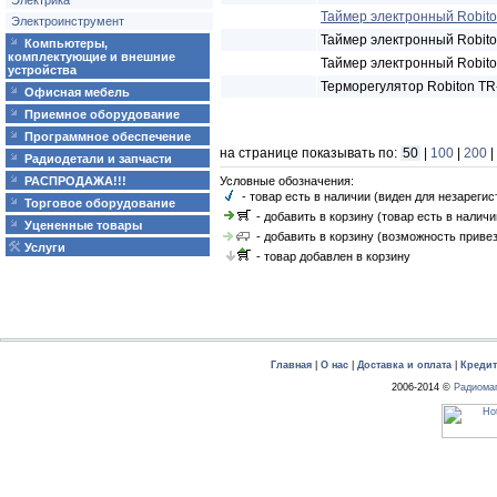
Электрика
Таймер электронный Robito
Электроинструмент
Таймер электронный Robito
Компьютеры,
комплектующие и внешние
Таймер электронный Robito
устройства
Терморегулятор Robiton TR-
Офисная мебель
Приемное оборудование
Программное обеспечение
на странице показывать по:
50
|
100
|
200
|
Радиодетали и запчасти
Условные обозначения:
РАСПРОДАЖА!!!
- товар есть в наличии (виден для незареги
Торговое оборудование
- добавить в корзину (товар есть в наличи
Уцененные товары
- добавить в корзину (возможность привез
Услуги
- товар добавлен в корзину
Главная
|
О нас
|
Доставка и оплата
|
Креди
2006-2014 ©
Радиома