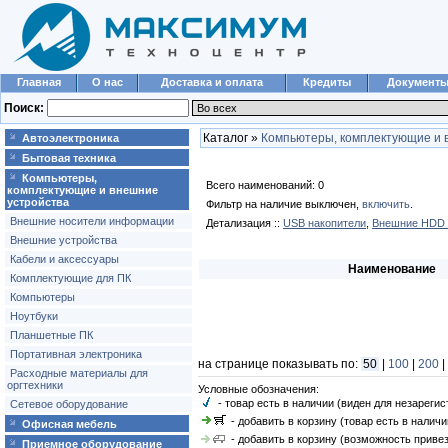
Главная
О нас
Доставка и оплата
Кредиты
Документ
Поиск:
Каталог »
Компьютеры, комплектующие и 
Автоэлектроника
Бытовая техника
Компьютеры,
Всего наименований: 0
комплектующие и внешние
устройства
Фильтр на наличие выключен,
включить
.
Внешние носители информации
Детализация ::
USB накопители
,
Внешние HDD 
Внешние устройства
Кабели и аксессуары
Наименование
Комплектующие для ПК
Компьютеры
Ноутбуки
Планшетные ПК
Портативная электроника
на странице показывать по:
50
|
100
|
200
|
Расходные материалы для
оргтехники
Условные обозначения:
- товар есть в наличии (виден для незареги
Сетевое оборудование
- добавить в корзину (товар есть в наличи
Офисная мебель
- добавить в корзину (возможность привез
Приемное оборудование