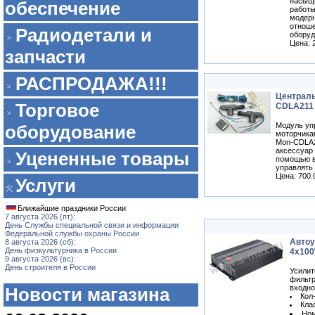
насыще
обеспечение
работы
модерн
отноше
Радиодетали и
оборуд
Цена: 
запчасти
РАСПРОДАЖА!!!
Централь
Торговое
CDLA211 
Модуль уп
оборудование
моторчика
Mon-CDLA2
аксессуар 
Уцененные товары
помощью в
управлять
Цена: 700.
Услуги
Ближайшие праздники России
7 августа 2026 (пт):
День Службы специальной связи и информации
Федеральной службы охраны России
Автоу
8 августа 2026 (сб):
День физкультурника в России
4x10
9 августа 2026 (вс):
День строителя в России
Усилит
фильтр
входно
Новости магазина
Кол
Кла
Ном