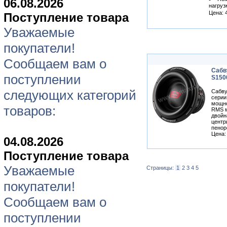
06.08.2026
нагруз
Цена: 
Поступление товара
Уважаемые
покупатели!
Сообщаем вам о
Сабв
поступлении
S150
следующих категорий
Сабв
серии
мощно
товаров:
RMS м
двойн
центр
пенор
Цена:
04.08.2026
Поступление товара
Уважаемые
Страницы:
1
2
3
4
5
покупатели!
Сообщаем вам о
поступлении