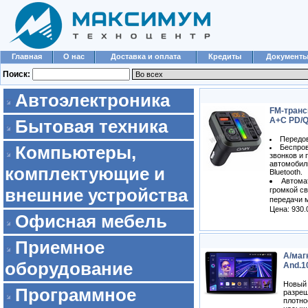
Главная
О нас
Доставка и оплата
Кредиты
Документ
Поиск:
Автоэлектроника
FM-транс
A+C PD/Q
Бытовая техника
Передов
Компьютеры,
Беспро
звонков и 
автомобил
комплектующие и
Bluetooth.
Автома
внешние устройства
громкой св
передачи 
Цена: 930.
Офисная мебель
Приемное
А/маг
оборудование
And.1
Новый 
Программное
разреш
плотно