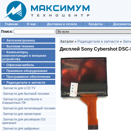
Главная
О нас
Доставка и оплата
Кредиты
Документ
Поиск:
Автоэлектроника
Каталог »
Радиодетали и запчасти
»
Запч
Бытовая техника
Дисплей Sony Cybershot DSC-
Компьютеры,
комплектующие и внешние
устройства
Офисная мебель
Приемное оборудование
Программное обеспечение
Радиодетали и запчасти
Запчасти для LCD TV
Запчасти для бытовой техники
Запчасти для ноутбуков и
планшетных ПК
Запчасти для печатающей техники
Запчасти для проекторов
Запчасти для ресиверов GS
оригинал!
Запчасти для цифровых