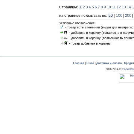
Страницы:
1
2
3
4
5
6
7
8
9
10
11
12
13
14
1
на странице показывать по:
50
|
100
|
200
|
Условные обозначения:
- товар есть в наличии (виден для незареги
- добавить в корзину (товар есть в наличи
- добавить в корзину (возможность привез
- товар добавлен в корзину
Главная
|
О нас
|
Доставка и оплата
|
Креди
2006-2014 ©
Радиома