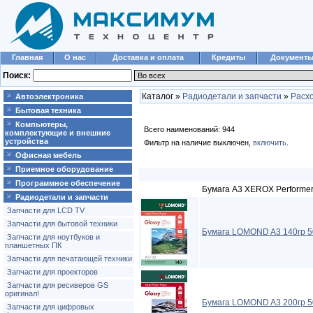
Главная
О нас
Доставка и оплата
Кредиты
Документ
Поиск:
Каталог »
Радиодетали и запчасти
»
Расх
Автоэлектроника
Бытовая техника
Компьютеры,
Всего наименований: 944
комплектующие и внешние
устройства
Фильтр на наличие выключен,
включить
.
Офисная мебель
Приемное оборудование
Программное обеспечение
Бумага A3 XEROX Performer 
Радиодетали и запчасти
Запчасти для LCD TV
Запчасти для бытовой техники
Бумага LOMOND A3 140гр 5
Запчасти для ноутбуков и
планшетных ПК
Запчасти для печатающей техники
Запчасти для проекторов
Запчасти для ресиверов GS
оригинал!
Бумага LOMOND A3 200гр 5
Запчасти для цифровых