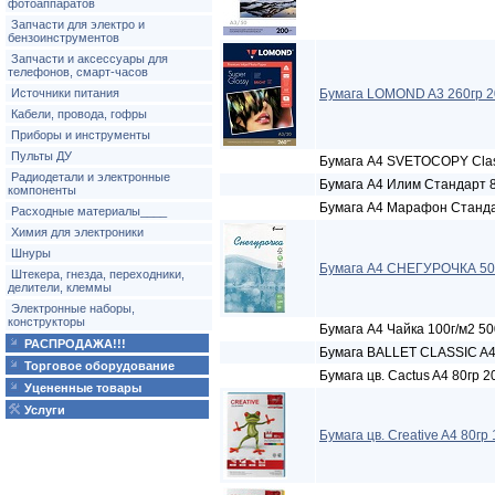
фотоаппаратов
Запчасти для электро и
бензоинструментов
Запчасти и аксессуары для
телефонов, смарт-часов
Источники питания
Бумага LOMOND A3 260гр 2
Кабели, провода, гофры
Приборы и инструменты
Пульты ДУ
Бумага A4 SVETOCOPY Class
Радиодетали и электронные
Бумага A4 Илим Стандарт 8
компоненты
Бумага A4 Марафон Стaнда
Расходные материалы____
Химия для электроники
Шнуры
Бумага A4 СНЕГУРОЧКА 500
Штекера, гнезда, переходники,
делители, клеммы
Электронные наборы,
конструкторы
Бумага A4 Чайка 100г/м2 5
РАСПРОДАЖА!!!
Бумага BALLET CLASSIC A4
Торговое оборудование
Бумага цв. Cactus A4 80гр 2
Уцененные товары
Услуги
Бумага цв. Creative A4 80гр